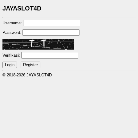
JAYASLOT4D
Username:
Password:
Verifikasi:
© 2018-2026 JAYASLOT4D