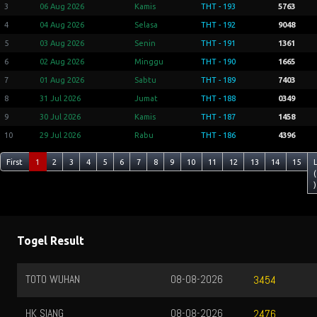
3
06 Aug 2026
Kamis
THT - 193
5763
4
04 Aug 2026
Selasa
THT - 192
9048
5
03 Aug 2026
Senin
THT - 191
1361
6
02 Aug 2026
Minggu
THT - 190
1665
7
01 Aug 2026
Sabtu
THT - 189
7403
8
31 Jul 2026
Jumat
THT - 188
0349
9
30 Jul 2026
Kamis
THT - 187
1458
10
29 Jul 2026
Rabu
THT - 186
4396
First
1
2
3
4
5
6
7
8
9
10
11
12
13
14
15
(
)
Togel Result
TOTO WUHAN
08-08-2026
3454
HK SIANG
08-08-2026
2476