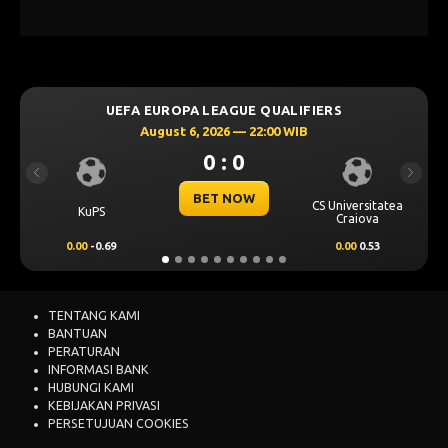
PA LEAGUE QUALIFIERS
UEFA EUROPA LE
 6, 2026 — 22:00 WIB
August 6, 202
0 : 0
0 
Previous
Next
BET NOW
BET
CS Universitatea
Maccabi Tel Aviv (n)
Craiova
0.00
0.53
0.25
0.72
TENTANG KAMI
BANTUAN
PERATURAN
INFORMASI BANK
HUBUNGI KAMI
KEBIJAKAN PRIVASI
PERSETUJUAN COOKIES