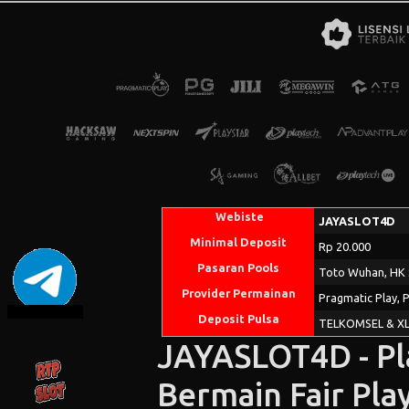
Webiste
JAYASLOT4D
Minimal Deposit
Rp 20.000
Pasaran Pools
Toto Wuhan, HK S
Provider Permainan
Pragmatic Play,
Deposit Pulsa
TELKOMSEL & XL. 
JAYASLOT4D - Pl