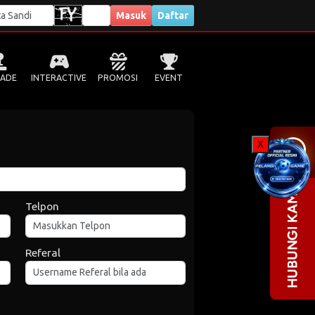
dak normal maka credit akan kami hanguskan!! Harap Kerjasama dan Bermain Normal
Masuk
Daftar
ADE
INTERACTIVE
PROMOSI
EVENT
X
Telpon
Referal